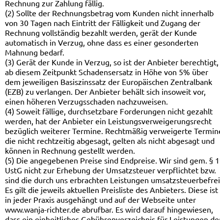
Rechnung zur Zahlung fällig.
(2) Sollte der Rechnungsbetrag vom Kunden nicht innerhalb
von 30 Tagen nach Eintritt der Fälligkeit und Zugang der
Rechnung vollständig bezahlt werden, gerät der Kunde
automatisch in Verzug, ohne dass es einer gesonderten
Mahnung bedarf.
(3) Gerät der Kunde in Verzug, so ist der Anbieter berechtigt,
ab diesem Zeitpunkt Schadensersatz in Höhe von 5% über
dem jeweiligen Basiszinssatz der Europäischen Zentralbank
(EZB) zu verlangen. Der Anbieter behält sich insoweit vor,
einen höheren Verzugsschaden nachzuweisen.
(4) Soweit fällige, durchsetzbare Forderungen nicht gezahlt
werden, hat der Anbieter ein Leistungsverweigerungsrecht
bezüglich weiterer Termine. Rechtmäßig verweigerte Termin
die nicht rechtzeitig abgesagt, gelten als nicht abgesagt und
können in Rechnung gestellt werden.
(5) Die angegebenen Preise sind Endpreise. Wir sind gem. § 
UstG nicht zur Erhebung der Umsatzsteuer verpflichtet bzw.
sind die durch uns erbrachten Leistungen umsatzsteuerbefrei
Es gilt die jeweils aktuellen Preisliste des Anbieters. Diese ist
in jeder Praxis ausgehängt und auf der Webseite unter
www.wanja-richter.de abrufbar. Es wird darauf hingewiesen,
dass ein einheitliches Gebührenverzeichnis für Leistungen de